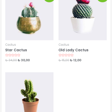
Cactus
Cactus
Star Cactus
Old Lady Cactus
Rated
₺
34,00
₺
30,00
Rated
₺
15,00
₺
12,00
0
0
out
out
of
of
5
5