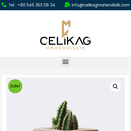
Tel : +90 545 353 06 34
info@celikagmuhendislik.com
Sale!