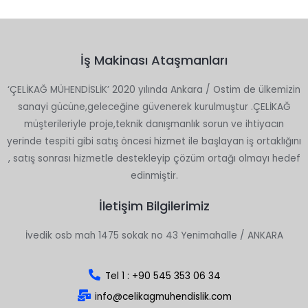
İş Makinası Ataşmanları
‘ÇELİKAĞ MÜHENDİSLİK’ 2020 yılında Ankara / Ostim de ülkemizin
sanayi gücüne,geleceğine güvenerek kurulmuştur .ÇELİKAĞ
müşterileriyle proje,teknik danışmanlık sorun ve ihtiyacın
yerinde tespiti gibi satış öncesi hizmet ile başlayan iş ortaklığını
, satış sonrası hizmetle destekleyip çözüm ortağı olmayı hedef
edinmiştir.
İletişim Bilgilerimiz
İvedik osb mah 1475 sokak no 43 Yenimahalle / ANKARA
Tel 1 : +90 545 353 06 34
info@celikagmuhendislik.com